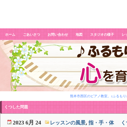
くつした問題
ホーム
ごあいさつ
お問い合わせ
地図
スタジオの様子
レ
熊本市西区のピアノ教室。♪ふるもり
くつした問題
2023 6月 24
,
レッスンの風景
指・手・体
く