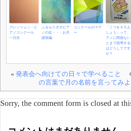
グレンツェン・ピ
ふるもりポポピア
コンクールのマナ
「くつをそろえ
アノコンクール
ノの掟・・・お月
ー
しょう」って、
一日目
謝袋編
アノに関係ない
とまで指導する
はどうしてです
か？
«
発表会へ向けての日々で学べること
く
の言葉で月の名前を言ってみよ
Sorry, the comment form is closed at thi
コメントはまだありません