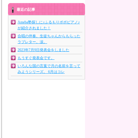
最近の記事
Ameba塾探しに♪ふるもりポポピアノ♪
が紹介されました！
合唱の伴奏。生徒ちゃんからもらった
ラブレター。涙。
2023年7月9日発表会をしました
もうすぐ発表会です。
いろんな国の言葉で月の名前を言って
みようシリーズ。 6月はコレ