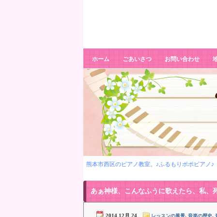
あぁ神様、こんなふうに歌えたら、
私、死んでもいい。
ホーム
ごあいさつ
お問い合わせ
熊本市西区のピアノ教室。♪ふるもりポポピアノ♪
あぁ神様、こんなふうに歌えたら、私、
2014 12月 24
,
,
レッスンの風景
音楽の歴史