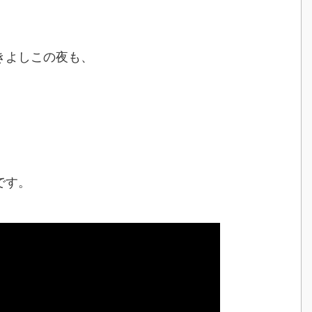
きよしこの夜も、
、
です。