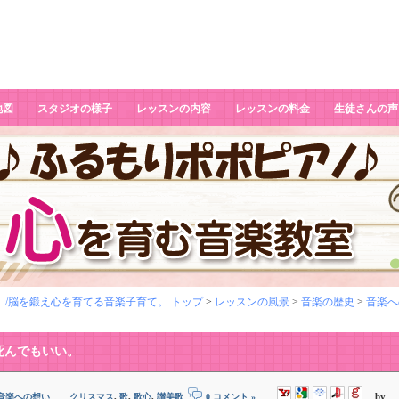
地図
スタジオの様子
レッスンの内容
レッスンの料金
生徒さんの声
 /脳を鍛え心を育てる音楽子育て。 トップ
>
レッスンの風景
>
音楽の歴史
>
音楽へ
死んでもいい。
,
,
,
by
音楽への想い
クリスマス
歌
歌心
讃美歌
0 コメント »