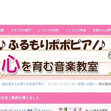
地図
スタジオの様子
レッスンの内容
レッスンの料金
生徒さんの声
 /脳を鍛え心を育てる音楽子育て。 トップ
>
リトミック
>
音楽への想い
> 私が提
の先生と動画を撮りました。
,
,
by ♪ふるもりポポ
コーチング
リトミック
動画
0 コメント »