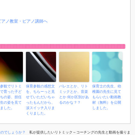
参観でリトミ
保育参観の感想文
バレエとか、リト
保育士の先生、幼
で育った子ど
を、ちらーっと見
ミックとか、音楽
稚園の先生に見て
ちの姿、担任
せていただいちゃ
とか 何か区別があ
もらいたい動画教
生の姿を見て
ったもんだから、
るのかな？？
材（無料）を公開
ました。
涙スイッチ入りま
しました。
くりました。
なのでしょうか？
私が提供したいリトミック～コーチングの先生と動画を撮りま