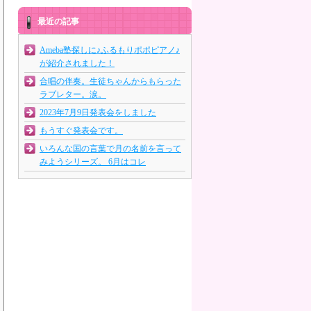
最近の記事
Ameba塾探しに♪ふるもりポポピアノ♪
が紹介されました！
合唱の伴奏。生徒ちゃんからもらった
ラブレター。涙。
2023年7月9日発表会をしました
もうすぐ発表会です。
いろんな国の言葉で月の名前を言って
みようシリーズ。 6月はコレ