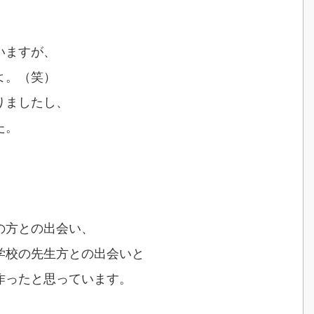
いますが、
よ。（笑）
りましたし、
た。
の方との出会い、
学校の先生方との出会いと
作ったと思っています。