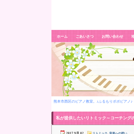
私が提供したいリトミック～コーチン
グの先生と動画を撮りました。
ホーム
ごあいさつ
お問い合わせ
熊本市西区のピアノ教室。♪ふるもりポポピアノ♪
私が提供したいリトミック～コーチング
2017 9月 02
,
リトミック
音楽への想い