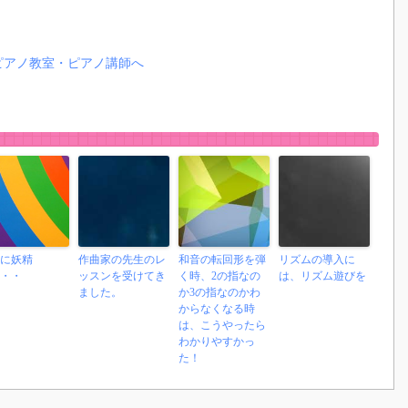
に妖精
作曲家の先生のレ
和音の転回形を弾
リズムの導入に
・・
ッスンを受けてき
く時、2の指なの
は、リズム遊びを
ました。
か3の指なのかわ
からなくなる時
は、こうやったら
わかりやすかっ
た！