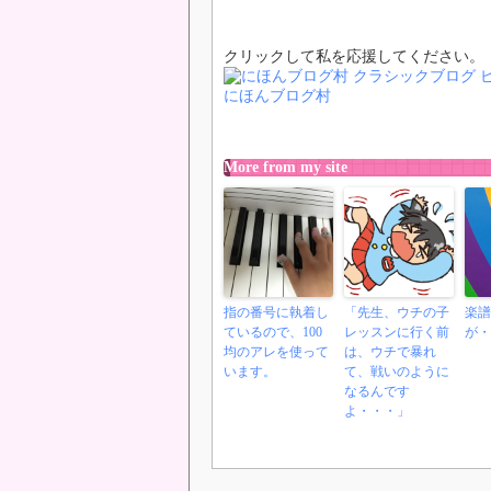
クリックして私を応援してください。
にほんブログ村
More from my site
指の番号に執着し
「先生、ウチの子
楽譜
ているので、100
レッスンに行く前
が・
均のアレを使って
は、ウチで暴れ
います。
て、戦いのように
なるんです
よ・・・」