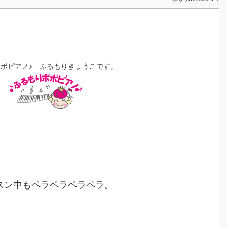
（年
中
さ
ん）
の
レ
ッ
ス
ポポピアノ♪ ふるもりきょうこです。
ン
は、
こ
ん
な
感
じ。
そ
し
て
い
つ
か・・・・
スン中もペラペラペラペラ。
は
」