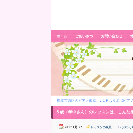
５歳（年中さん）のレッスンは、こん
な感じ。そしていつか・・・・
ホーム
ごあいさつ
お問い合わせ
熊本市西区のピアノ教室。♪ふるもりポポピアノ
５歳（年中さん）のレッスンは、こんな
2017 1月 22
,
レッスンの風景
レッスン