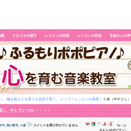
地図
スタジオの様子
レッスンの内容
レッスンの料金
生徒さんの声
♪ /脳を鍛え心を育てる音楽子育て。 トップ
>
レッスンの風景
> ５歳（年中さん
感じ。そしていつか・・・・
５
,
,
コメントを受け付けていません
by ♪ふ
年中
指の番号
５歳
歳
るもりポポピアノ♪