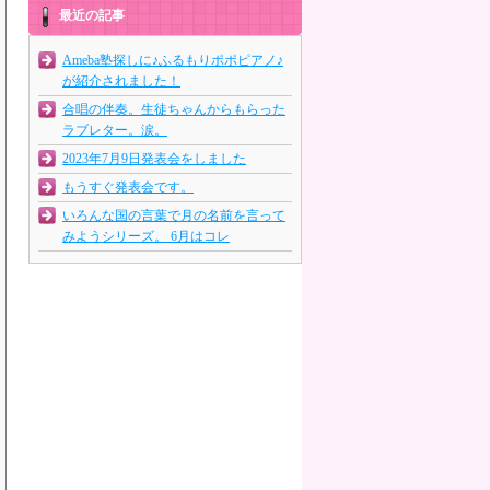
最近の記事
Ameba塾探しに♪ふるもりポポピアノ♪
が紹介されました！
合唱の伴奏。生徒ちゃんからもらった
ラブレター。涙。
2023年7月9日発表会をしました
もうすぐ発表会です。
いろんな国の言葉で月の名前を言って
みようシリーズ。 6月はコレ