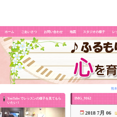
IMG_9162
ホーム
ごあいさつ
お問い合わせ
地図
スタジオの様子
レ
熊本
IMG_9162
YouTube でレッスンの様子を見てもら
いたい！
2018 7月 06