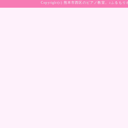
Copyright(c)
熊本市西区のピアノ教室。♪ふるもり