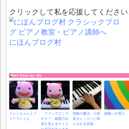
クリックして私を応援してください
にほんブログ村
More from my site
ドレミちゃんとフ
「ファってどこで
指輪の魔法。小道
鍵盤への導入
ァソラシくん
すか？」鍵盤の位
具をレッスンに取
置を覚えるナイス
り入れる意義。