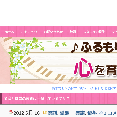
楽譜と鍵盤の位置は一致しています
か？
ホーム
ごあいさつ
お問い合わせ
地図
スタジオの様子
レ
熊本市西区のピアノ教室。♪ふるもりポポピアノ
楽譜と鍵盤の位置は一致していますか？
2012 5月 16
,
,
楽譜
鍵盤
楽譜
鍵盤
2 コメ