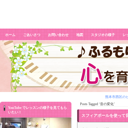
音の変化
ホーム
ごあいさつ
お問い合わせ
地図
スタジオの様子
レ
熊本市西区のピ
Posts Tagged ‘音の変化’
YouTube でレッスンの様子を見てもら
いたい！
スフィアボールを使って