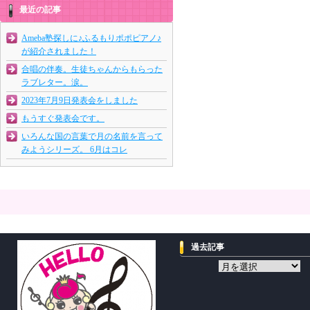
最近の記事
Ameba塾探しに♪ふるもりポポピアノ♪
が紹介されました！
合唱の伴奏。生徒ちゃんからもらった
ラブレター。涙。
2023年7月9日発表会をしました
もうすぐ発表会です。
いろんな国の言葉で月の名前を言って
みようシリーズ。 6月はコレ
過去記事
過
去
記
事