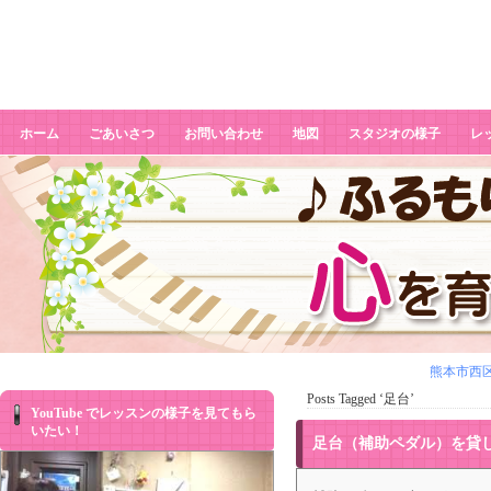
足台
ホーム
ごあいさつ
お問い合わせ
地図
スタジオの様子
レ
熊本市西
Posts Tagged ‘足台’
YouTube でレッスンの様子を見てもら
いたい！
足台（補助ペダル）を貸