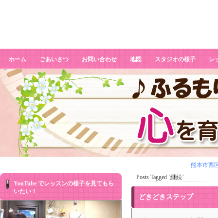
継続
ホーム
ごあいさつ
お問い合わせ
地図
スタジオの様子
レ
熊本市西
Posts Tagged ‘継続’
YouTube でレッスンの様子を見てもら
いたい！
どきどきステップ