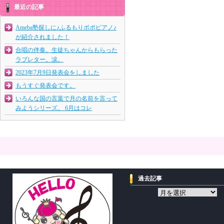
最近の記事
Ameba塾探しに♪ふるもりポポピアノ♪
が紹介されました！
合唱の伴奏。生徒ちゃんからもらった
ラブレター。涙。
2023年7月9日発表会をしました
もうすぐ発表会です。
いろんな国の言葉で月の名前を言って
みようシリーズ。 6月はコレ
過去記事
過
去
記
事