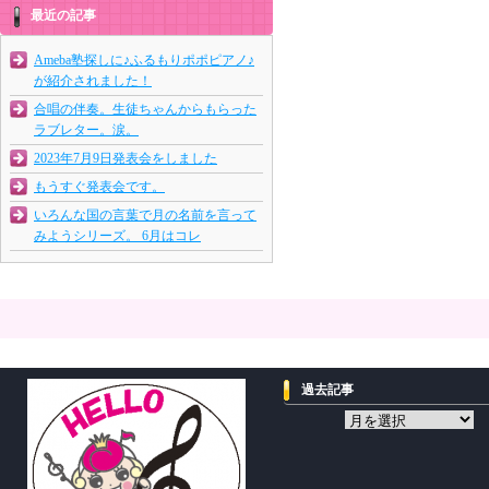
最近の記事
Ameba塾探しに♪ふるもりポポピアノ♪
が紹介されました！
合唱の伴奏。生徒ちゃんからもらった
ラブレター。涙。
2023年7月9日発表会をしました
もうすぐ発表会です。
いろんな国の言葉で月の名前を言って
みようシリーズ。 6月はコレ
過去記事
過
去
記
事