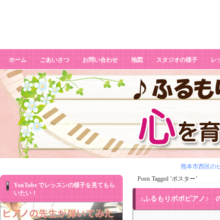
ポスター
ホーム
ごあいさつ
お問い合わせ
地図
スタジオの様子
レ
熊本市西区のピ
Posts Tagged ‘ポスター’
YouTube でレッスンの様子を見てもら
いたい！
♪ふるもりポポピアノ♪ 