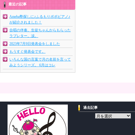
最近の記事
Ameba塾探しに♪ふるもりポポピアノ♪
が紹介されました！
合唱の伴奏。生徒ちゃんからもらった
ラブレター。涙。
2023年7月9日発表会をしました
もうすぐ発表会です。
いろんな国の言葉で月の名前を言って
みようシリーズ。 6月はコレ
過去記事
過
去
記
事