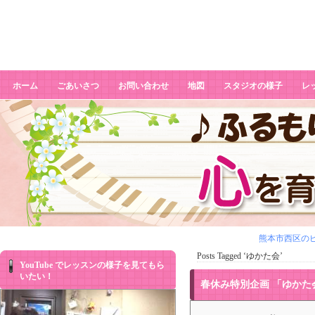
ゆかた会
ホーム
ごあいさつ
お問い合わせ
地図
スタジオの様子
レ
熊本市西区のピ
Posts Tagged ‘ゆかた会’
YouTube でレッスンの様子を見てもら
いたい！
春休み特別企画 「ゆかた