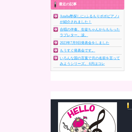
最近の記事
Ameba塾探しに♪ふるもりポポピアノ♪
が紹介されました！
合唱の伴奏。生徒ちゃんからもらった
ラブレター。涙。
2023年7月9日発表会をしました
もうすぐ発表会です。
いろんな国の言葉で月の名前を言って
みようシリーズ。 6月はコレ
過
去
記
事