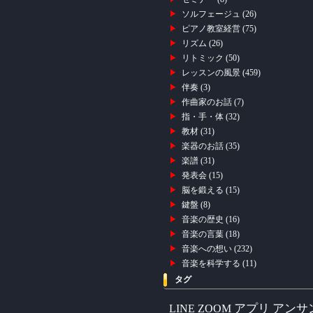
ソルフェージュ
(26)
ピアノ教室経営
(75)
リズム
(26)
リトミック
(50)
レッスンの風景
(459)
伴奏
(3)
作曲家のお話
(7)
指・手・体
(32)
教材
(31)
楽器のお話
(35)
楽譜
(31)
発表会
(15)
脳を鍛える
(15)
鍵盤
(8)
音楽の歴史
(16)
音楽の言葉
(18)
音楽への想い
(232)
音楽を科学する
(11)
タグ
アプリ
アンサ
LINE
ZOOM