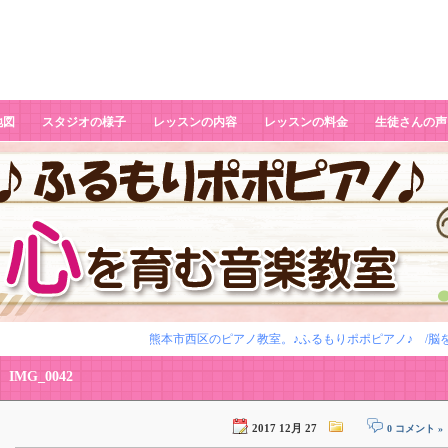
地図
スタジオの様子
レッスンの内容
レッスンの料金
生徒さんの声
熊本市西区のピアノ教室。♪ふるもりポポピアノ♪ /脳
IMG_0042
2017 12月 27
0 コメント »