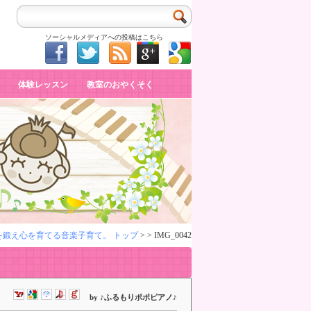
ソーシャルメディアへの投稿はこちら
体験レッスン
教室のおやくそく
を鍛え心を育てる音楽子育て。 トップ
> > IMG_0042
by ♪ふるもりポポピアノ♪