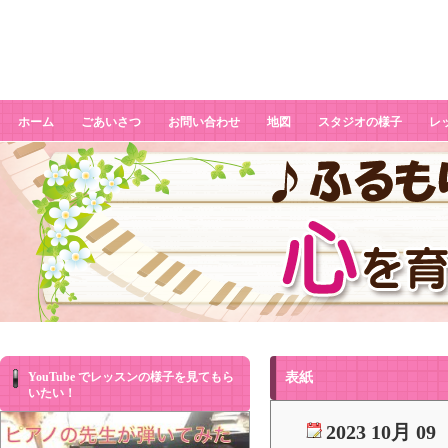
表紙
ホーム
ごあいさつ
お問い合わせ
地図
スタジオの様子
レ
YouTube でレッスンの様子を見てもら
表紙
いたい！
2023 10月 09