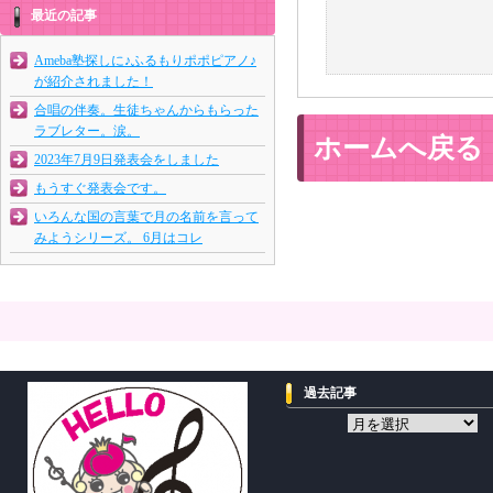
最近の記事
Ameba塾探しに♪ふるもりポポピアノ♪
が紹介されました！
合唱の伴奏。生徒ちゃんからもらった
ラブレター。涙。
ホームへ戻る
2023年7月9日発表会をしました
もうすぐ発表会です。
いろんな国の言葉で月の名前を言って
みようシリーズ。 6月はコレ
過去記事
過
去
記
事