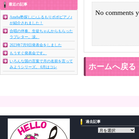
最近の記事
No comments y
Ameba塾探しに♪ふるもりポポピアノ♪
が紹介されました！
合唱の伴奏。生徒ちゃんからもらった
ラブレター。涙。
2023年7月9日発表会をしました
もうすぐ発表会です。
いろんな国の言葉で月の名前を言って
ホームへ戻る
みようシリーズ。 6月はコレ
過去記事
過
去