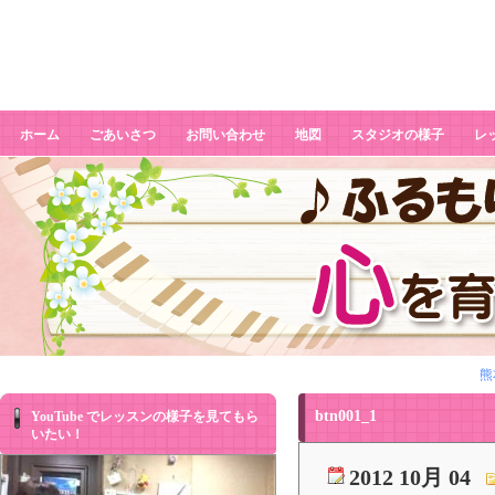
btn001_1
ホーム
ごあいさつ
お問い合わせ
地図
スタジオの様子
レ
熊
btn001_1
YouTube でレッスンの様子を見てもら
いたい！
2012 10月 04